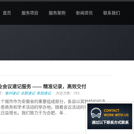
首页
服务项目
服务案例
新闻资讯
联系我们
会议速记服务 —— 精准记录，高效交付
签：
亳州速记
合肥速记
阜阳速记
浏览次数：765
三个城市作为安徽省的重要组成部分，各自以其独特的经济
各类商务和学术活动的举办地。随着会议活动的增多，对专
日益增长。我们致力于为合肥、阜...