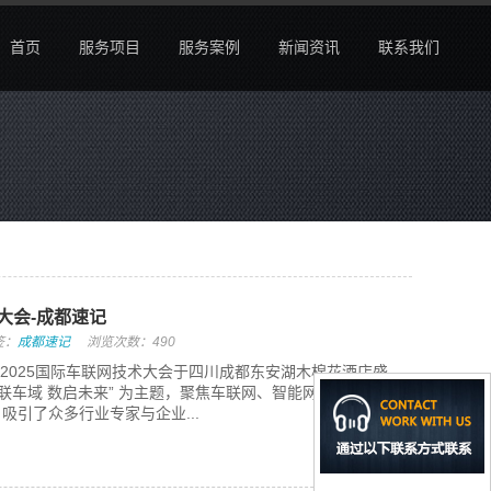
首页
服务项目
服务案例
新闻资讯
联系我们
术大会-成都速记
签：
成都速记
浏览次数：490
22日，2025国际车联网技术大会于四川成都东安湖木棉花酒店盛
智联车域 数启未来” 为主题，聚焦车联网、智能网联汽车、
吸引了众多行业专家与企业...