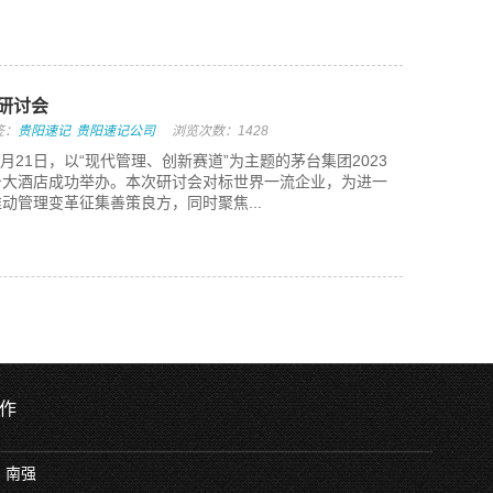
略研讨会
签：
贵阳速记
贵阳速记公司
浏览次数：1428
6月21日，以“现代管理、创新赛道”为主题的茅台集团2023
台大酒店成功举办。本次研讨会对标世界一流企业，为进一
动管理变革征集善策良方，同时聚焦...
作
：南强