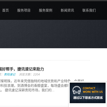
首页
服务项目
服务案例
新闻资讯
联系我们
展好帮手，捷讯速记来助力
签：
贵阳速记
浏览次数：2204
璀璨明珠，近年来凭借独特的地域优势和产业特色，会展经
的科技浪潮，到酒博会的香醇盛宴，每场盛会都吸引着来自
。 捷讯速记深耕贵阳市场，我们的...