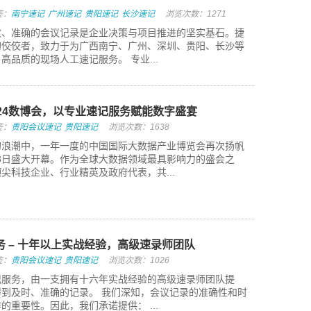
签：
南宁速记
广州速记
贵阳速记
长沙速记
浏览次数：1271
效、准确的会议记录是企业决策与项目推进的坚实基石。捷
的佼佼者，致力于为广西南宁、广州、深圳、贵阳、长沙等
高品质的现场人工速记服务。 专业...
24数博会，以专业速记服务赋能数字盛宴
签：
贵阳会议速记
贵阳速记
浏览次数：1638
的浪潮中，一年一度的中国国际大数据产业博览会再次扬帆
月28日盛大开幕。作为全球大数据领域最具影响力的盛会之
尖科技企业、行业精英及政府代表，共...
 – 十年以上实战经验，高级速录师团队
签：
贵阳会议速记
贵阳速记
浏览次数：1026
记服务，由一支拥有十六年实战经验的高级速录师团队提
到及时、准确的记录。 我们深知，会议记录的准确性和时
的重要性。因此，我们承诺提供： ...