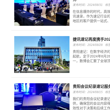
发布时间：2024/08/31
标
在信息爆炸的时代，高
讯速录，作为速记行业
地区的客户提供一站式、
捷讯速记再度携手20
发布时间：2024/08/28
标
贵阳速记：在数字经济
起航，定于2024年8
一，数博会汇聚了全球顶
贵阳会议纪录速记服务
发布时间：2024/08/15
标
我们的贵阳会议纪录速
供，确保您的会议内容得
效性对于决策和后续工作