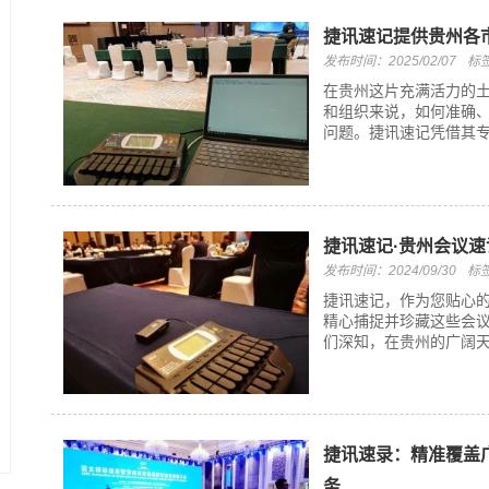
捷讯速记提供贵州各
发布时间：2025/02/07
标
在贵州这片充满活力的
和组织来说，如何准确
问题。捷讯速记凭借其专
捷讯速记·贵州会议速
发布时间：2024/09/30
标
捷讯速记，作为您贴心
精心捕捉并珍藏这些会议
们深知，在贵州的广阔天
捷讯速录：精准覆盖
务