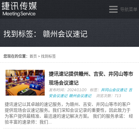
导航菜单
找到标签： 赣州会议速记
您现在的位置：
首页
>
找到标签
捷讯速记提供赣州、吉安、井冈山等市
现场会议速记
发布时间：2024/11/20
标签：
井冈山会议速记
吉
安会议速记
赣州会议速记
浏览次数：713
捷讯速记以其卓越的速记服务，为赣州、吉安、井冈山等市的客户
提供现场会议速记服务。我们深知会议记录的重要性，因此致力于
为客户提供最精准、最迅速的速记解决方案。 我们的服务承诺： 经
验丰富的速录师：我们...