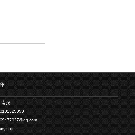
作
：南强
101329953
9477937@qq.com
yisuji