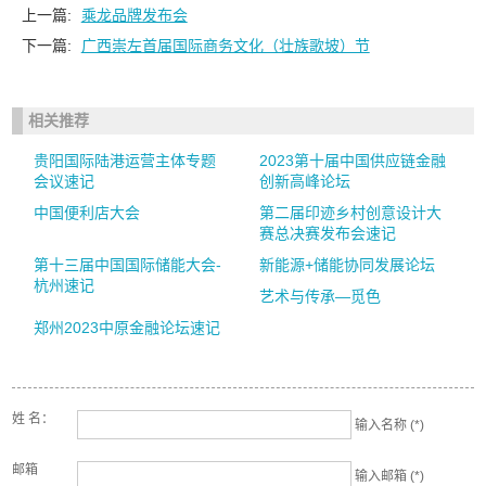
上一篇:
乘龙品牌发布会
下一篇:
广西崇左首届国际商务文化（壮族歌坡）节
相关推荐
贵阳国际陆港运营主体专题
2023第十届中国供应链金融
会议速记
创新高峰论坛
中国便利店大会
第二届印迹乡村创意设计大
赛总决赛发布会速记
第十三届中国国际储能大会-
新能源+储能协同发展论坛
杭州速记
艺术与传承—觅色
郑州2023中原金融论坛速记
姓 名：
输入名称 (*)
邮箱
输入邮箱 (*)