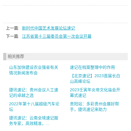
上一篇:
新时代中国艺术发展论坛速记
下一篇:
江苏省第十三届委员会第一次会议开幕
相关推荐
山东加快建设农业强省有关
速记在档案整理中的作用
情况新闻发布会
【北京速记】2023首届长白
山高峰论坛
捷讯速记：贵州会议人工速
2023壬寅年炎帝文化庙会开
记的卓越之选
幕式速记
2022年第十八届超级汽车论
贵阳站：多彩贵州会展好帮
坛
手，捷讯速记来助力
捷讯速记：云南全境速记服
务专家，高效精准，...