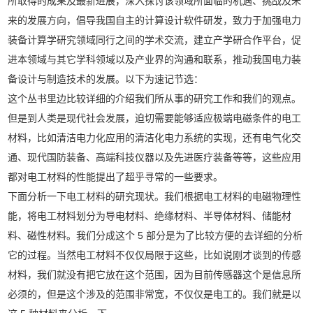
所取得的成果及最新进展，深入探讨该领域所面临的机遇、挑战及未
来的发展方向，倡导我国自主的计算设计软件研发，致力于加强电力
装备计算学研究领域同行之间的学术交流，建立产学研合作平台，促
进本领域与其它学科领域以及产业界的沟通和联系，推动我国电力装
备设计与制造技术的发展。以下为速记节选：
这个丛书里边比较详细的介绍我们所从事的研究工作和我们的观点。
但是到人类是现代社会发展，迫切需要能够适应极端电磁条件的电工
材料，比如清洁电力化应用的清洁化电力系统的实现，还有电气化交
通、现代国防装备、高端科技仪器以及先进医疗装备等等，这些应用
都对电工材料的性能提出了超乎寻常的一些要求。
下面分析一下电工材料的研究现状。我们根据电工材料的电磁物理性
能，将电工材料划分为导电材料、绝缘材料、半导体材料、储能材
料、磁性材料。我们分成这个 5 部分是为了比较方便的去详细的分析
它的过程。当然电工材料不仅仅局限于这些，比如说刚才谈到的传感
材料，我们就没有把它放在这个范围，因为目前传感器这个是信息所
必须的，但是这个涉及的范围非常宽，不仅仅是电工的。我们就是以