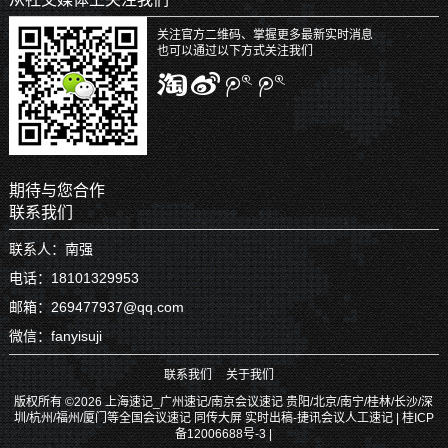
关注官方二维码、掌握更多最新实时消息
也可以通过以下方式关注我们
期待与您合作
联系我们
联系人：南强
电话：18101329953
邮箱：269477937@qq.com
微信：fanyisuji
联系我们
关于我们
版权所有 ©2026 上海速记_广州速记/南京会议速记 贵阳/北京/南宁/桂林/长沙/深
圳/杭州/福州/厦门等全国会议速记 同传大屏 实时出稿-捷讯会议人工速记 |
桂ICP
备12006688号-3
|