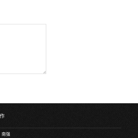
作
：南强