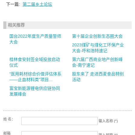
下一篇:
第二届乡土论坛
相关推荐
国台2022年度生产质量誓师
第十届企业创新生态圈大会
大会
2023煤矿与煤化工环保产业
大会-呼和浩特速记
桂林食安封签全域投放启动
第六届广西商业地产创新峰
仪式
会-南宁速记
“医用耗材综合价值评估体系
股东来了 走进西麦食品特别
——止血材料类”项目...
活动
富宝新能源锂电供应链协同
发展峰会
姓 名：
输入名称 (*)
邮箱